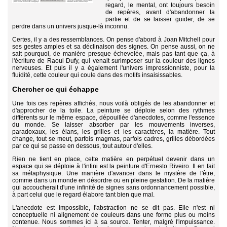
regard, le mental, ont toujours besoin
de repères, avant d'abandonner la
partie et de se laisser guider, de se
perdre dans un univers jusque-là inconnu.
Certes, il y a des ressemblances. On pense d'abord à Joan Mitchell pour
ses gestes amples et sa déclinaison des signes. On pense aussi, on ne
sait pourquoi, de manière presque échevelée, mais pas tant que ça, à
l'écriture de Raoul Dufy, qui venait surimposer sur la couleur des lignes
nerveuses. Et puis il y a également l'univers impressionniste, pour la
fluidité, cette couleur qui coule dans des motifs insaisissables.
Chercher ce qui échappe
Une fois ces repères affichés, nous voilà obligés de les abandonner et
d'approcher de la toile. La peinture se déploie selon des rythmes
différents sur le même espace, dépouillée d'anecdotes, comme l'essence
du monde. Se laisser absorber par les mouvements inverses,
paradoxaux, les élans, les grilles et les caractères, la matière. Tout
change, tout se meut, parfois magmas, parfois cadres, grilles débordées
par ce qui se passe en dessous, tout autour d'elles.
Rien ne tient en place, cette matière en perpétuel devenir dans un
espace qui se déploie à l'infini est la peinture d'Ernesto Riveiro. Il en fait
sa métaphysique. Une manière d'avancer dans le mystère de l'être,
comme dans un monde en désordre ou en pleine gestation. De la matière
qui accoucherait d'une infinité de signes sans ordonnancement possible,
à part celui que le regard élabore tant bien que mal.
L'anecdote est impossible, l'abstraction ne se dit pas. Elle n'est ni
conceptuelle ni alignement de couleurs dans une forme plus ou moins
contenue. Nous sommes ici à sa source. Tenter, malgré l'impuissance.