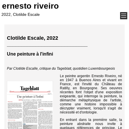
ernesto riveiro
ernesto riveiro
2022, Clotilde Escale
Clotilde Escale, 2022
____________________________
Une peinture à l'infini
Par Clotilde Escalle, critique du Tageblatt, quotidien Luxembourgeois
Le peintre argentin Ernesto Riveiro, né
en 1947 à Buenos Aires et vivant en
France, est l'invité du Château de
Ratilly, en Bourgogne. Ses oeuvres
récentes font l'objet d'une exposition
exigeante, qui interroge la peinture, la
démarche métaphysique de l'artiste,
comme une histoire impossible à
décrypter vraiment, lorsqu'il s'agit de
nécessité et d'ontologie.
En entrant dans la première salle, la
peinture abstraite nous invite à
quelques références de principe. Le