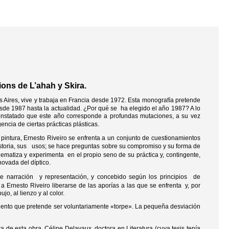
ions de L’ahah y Skira.
 Aires, vive y trabaja en Francia desde 1972. Esta monografía pretende
de 1987 hasta la actualidad. ¿Por qué se ha elegido el año 1987? A lo
constatado que este año corresponde a profundas mutaciones, a su vez
cia de ciertas prácticas plásticas.
 pintura, Ernesto Riveiro se enfrenta a un conjunto de cuestionamientos
 historia, sus usos; se hace preguntas sobre su compromiso y su forma de
blematiza y experimenta en el propio seno de su práctica y, contingente,
ovada del díptico.
 narración y representación, y concebido según los principios de
e a Ernesto Riveiro liberarse de las aporías a las que se enfrenta y, por
jo, al lienzo y al color.
iento que pretende ser voluntariamente «torpe». La pequeña desviación
a de esta obra. Céline Delavaux, doctora en Literatura (cuya tesis tenía