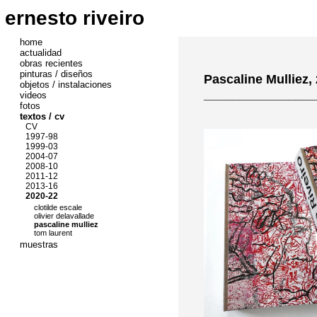
ernesto riveiro
home
actualidad
obras recientes
pinturas / diseños
Pascaline Mulliez,
objetos / instalaciones
________________
videos
fotos
textos / cv
CV
1997-98
1999-03
2004-07
2008-10
2011-12
2013-16
2020-22
clotilde escale
olivier delavallade
pascaline mulliez
tom laurent
muestras