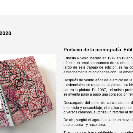
 2020
____________
Prefacio de la monografía, Edit
Ernesto Riveiro, nacido en 1947 en Buenos
ofrecer un amplio panorama de su obra des
largo de este trabajo de edición, se ha 
estrechamente relacionadas con la emergen
Después de veinte años de ejercicio de la
existenciales: se replantea la pintura, su
ser en la pintura. En 1987, el artista pro
se inventa paso a paso una concepción ren
Descargado del peso de convenciones de
intersticio y ensamblaje, el díptico permit
diversos caminos, autoriza un retorno al dibu
De ahí, surgirá el «garabato» de un movim
que elabora y hace obra.
Tres personas han contribuido a la escritur