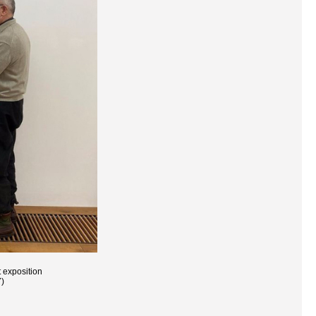
t exposition
7)