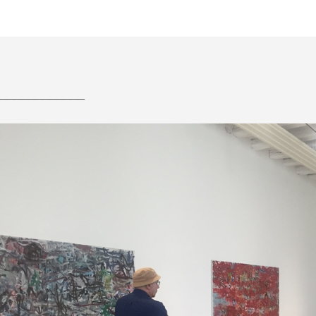
____________