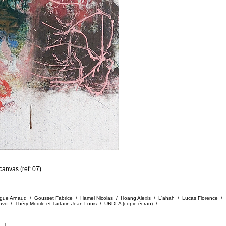
anvas (ref: 07).
gue Arnaud / Gousset Fabrice / Hamel Nicolas / Hoang Alexis / L'ahah / Lucas Florence /
tavo / Théry Modile et Tartarin Jean Louis / URDLA (copie écran) /