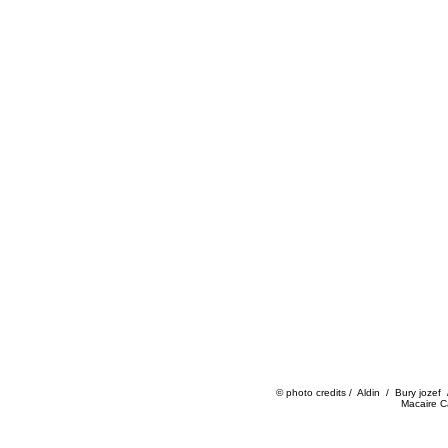
© photo credits / Aldin / Bury jo
Macaire Ca