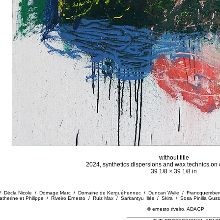
without title
2024, synthetics dispersions and wax technics on c
39 1/8 × 39 1/8 in
zef / Décla Nicole / Domage Marc / Domaine de Kerguéhennec / Duncan Wylie / Francquember
therine et Philippe / Riveiro Ernesto / Ruiz Max / Sarkantyu Illés / Skira / Sosa Pinilla Gus
© ernesto riveiro, ADAGP